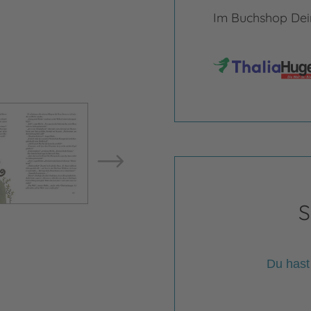
Im Buchshop Dein
Bild vergrößern
Bild ve
S
Du hast