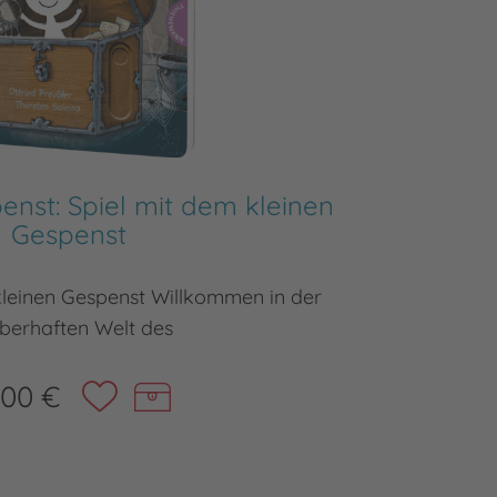
enst: Spiel mit dem kleinen
Ich k
Gespenst
kleinen Gespenst Willkommen in der
Span
berhaften Welt des
,00 €