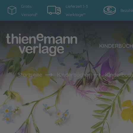
Gratis
Lieferzeit 1-3
Bezahl
Versand*
Werktage**
KINDERBÜC
Startseite
Kinderbücher
Kinderbuch