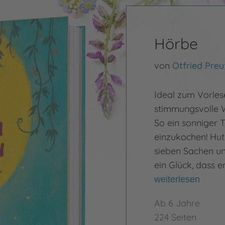
Hörbe
von
Otfried Preu
Ideal zum Vorles
stimmungsvolle W
So ein sonniger 
einzukochen! Hu
sieben Sachen und
ein Glück, dass e
weiterlesen
Ab 6 Jahre
224 Seiten