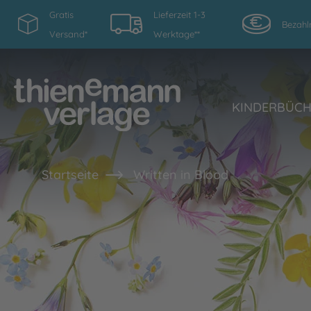
Gratis
Lieferzeit 1-3
Bezahl
Versand*
Werktage**
KINDERBÜC
Startseite
Written in Blood