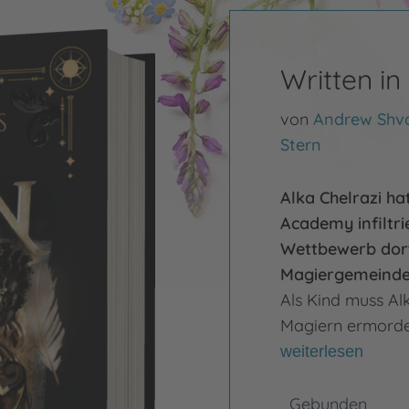
Written in
von
Andrew Shva
Stern
Alka Chelrazi ha
Academy infiltri
Wettbewerb dort
Magiergemeinde 
Als Kind muss Alk
Magiern ermorde
weiterlesen
Gebunden