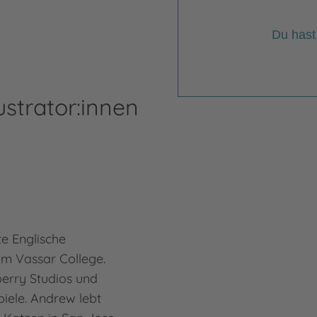
Du hast
ustrator:innen
Fra
e Englische
Mehr
Fran
am Vassar College.
lberry Studios und
iele. Andrew lebt