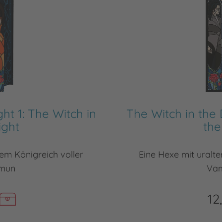
ht 1: The Witch in
The Witch in the 
ight
the
nem Königreich voller
Eine Hexe mit uralte
amun
Vam
12