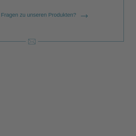
 Fragen zu unseren Produkten?
nziska Stern
 zur Person
ziska Stern