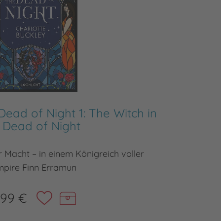
Dead of Night 1: The Witch in
 Dead of Night
Feurig,
r Macht – in einem Königreich voller
pire Finn Erramun
,99 €