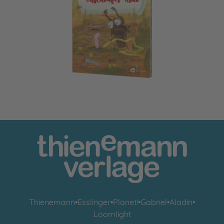
Hirschkäfer-Grill 2: Baustelle am Hirschkäfer-Grill
Thienemann
•
Esslinger
•
Planet!
•
Gabriel
•
Aladin
•
Loomlight