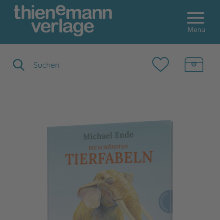
Menu
Suchbegriff eingeben