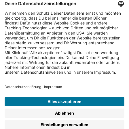
Partnerprogramm (Affiliate)
Folge uns auf
* Versandkostenfrei ab 9,00 € Bestellwert innerhalb
Deutschlands
** Lieferzeit 1-3 Werktage innerhalb Deutschlands
Thienemann-Esslinger Verlag GmbH, Blumenstraße 36, D-70182
Stuttgart
BESTELLUNG WIDERRUFEN