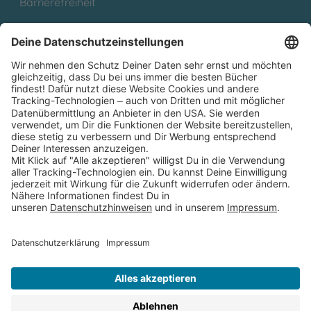
Barrierefreiheit
Cookies
Partnerprogramm (Affiliate)
Folge uns auf
* Versandkostenfrei ab 9,00 € Bestellwert innerhalb
Deutschlands
** Lieferzeit 1-3 Werktage innerhalb Deutschlands
Thienemann-Esslinger Verlag GmbH, Blumenstraße 36, D-70182
Stuttgart
BESTELLUNG WIDERRUFEN