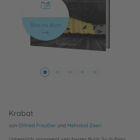
Blick ins Buch
Krabat
von
Otfried Preußler
und
Mehrdad Zaeri
Unheimlich, spannend, sein bestes Buch: So äußern