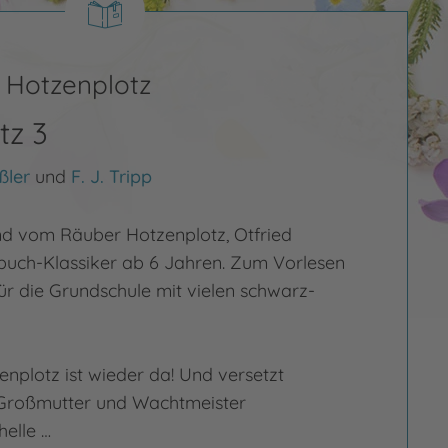
 Hotzenplotz
tz 3
ßler
und
F. J. Tripp
and vom Räuber Hotzenplotz, Otfried
buch-Klassiker ab 6 Jahren. Zum Vorlesen
ür die Grundschule mit vielen schwarz-
nplotz ist wieder da! Und versetzt
 Großmutter und Wachtmeister
helle …