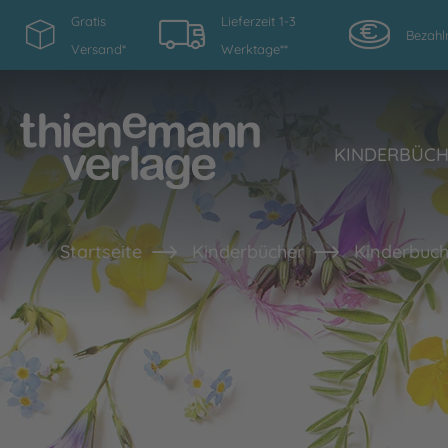
Gratis
Lieferzeit 1-3
Bezahl
Versand*
Werktage**
KINDERBÜC
Startseite
Kinderbücher
Kinderbuch