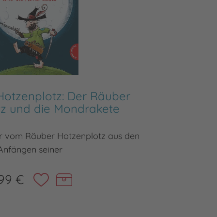
Hotzenplotz: Der Räuber
D
tz und die Mondrakete
r vom Räuber Hotzenplotz aus den
Der Kind
Anfängen seiner
99 €