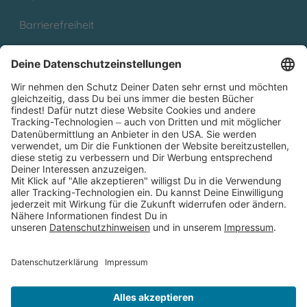
Barrierefreiheit
Cookies
Partnerprogramm (Affiliate)
Folge uns auf
* Versandkostenfrei ab 9,00 € Bestellwert innerhalb
Deutschlands
** Lieferzeit 1-3 Werktage innerhalb Deutschlands
Thienemann-Esslinger Verlag GmbH, Blumenstraße 36, D-70182
Stuttgart