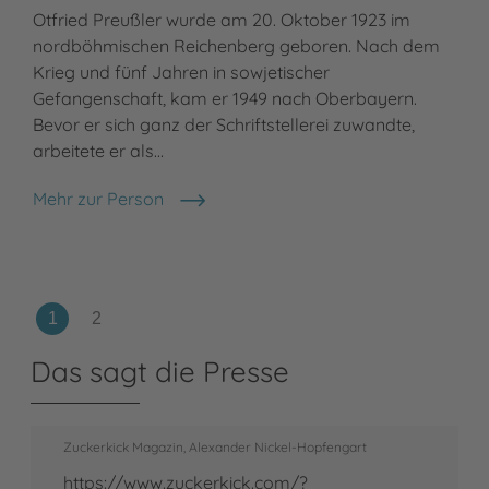
Th
Otfried Preußler wurde am 20. Oktober 1923 im
nordböhmischen Reichenberg geboren. Nach dem
Krieg und fünf Jahren in sowjetischer
Tho
Gefangenschaft, kam er 1949 nach Oberbayern.
der
Bevor er sich ganz der Schriftstellerei zuwandte,
Ham
arbeitete er als…
Nac
ges
Mehr zur Person
Otfried Preußler
Meh
Tho
Das sagt die Presse
Zuckerkick Magazin, Alexander Nickel-Hopfengart
https://www.zuckerkick.com/?