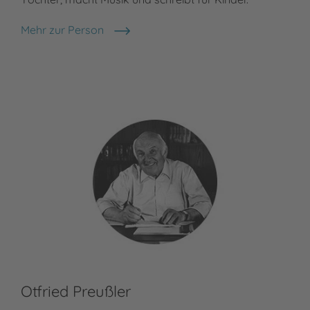
Zwe
Mehr zur Person
ill
Martin Verg
Meh
F. J
Otfried Preußler