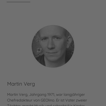
Martin Verg
F.
Martin Verg, Jahrgang 1971, war langjähriger
Fra
Chefredakteur von GEOlino. Er ist Vater zweier
Ess
Töchter, macht Musik und schreibt für Kinder.
und