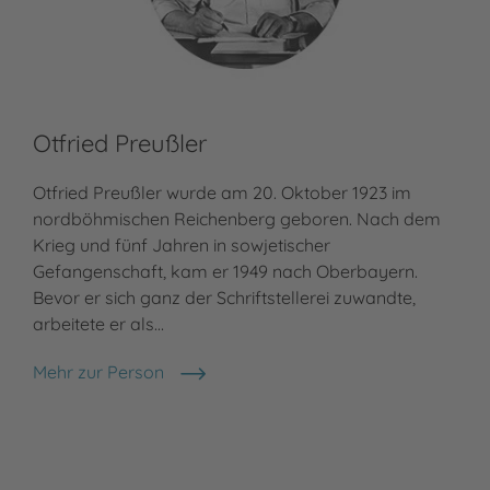
Otfried Preußler
Ma
Otfried Preußler wurde am 20. Oktober 1923 im
Mat
nordböhmischen Reichenberg geboren. Nach dem
Nec
Krieg und fünf Jahren in sowjetischer
zun
Gefangenschaft, kam er 1949 nach Oberbayern.
leb
Bevor er sich ganz der Schriftstellerei zuwandte,
Töc
arbeitete er als…
Meh
Mat
Mehr zur Person
Otfried Preußler