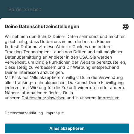
Barrierefreiheit
Cookies
Partnerprogramm (Affiliate)
Folge uns auf
* Versandkostenfrei ab 9,00 € Bestellwert innerhalb
Deutschlands
** Lieferzeit 1-3 Werktage innerhalb Deutschlands
Thienemann-Esslinger Verlag GmbH, Blumenstraße 36, D-70182
Stuttgart