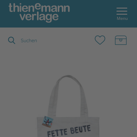
Menu
Suchbegriff eingeben