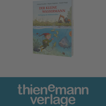
Der kleine Wassermann: Aufregung im Mühlenweiher