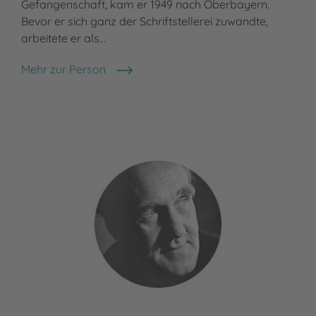
Gefangenschaft, kam er 1949 nach Oberbayern.
leb
Bevor er sich ganz der Schriftstellerei zuwandte,
Töc
arbeitete er als…
Meh
Mat
Mehr zur Person
Otfried Preußler