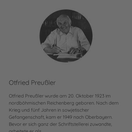
Otfried Preußler
Ma
Otfried Preußler wurde am 20. Oktober 1923 im
Mat
nordböhmischen Reichenberg geboren. Nach dem
Nec
Krieg und fünf Jahren in sowjetischer
zun
Gefangenschaft, kam er 1949 nach Oberbayern.
leb
Bevor er sich ganz der Schriftstellerei zuwandte,
Töc
arbeitete er als…