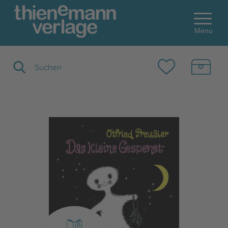
Menu
Suchbegriff eingeben