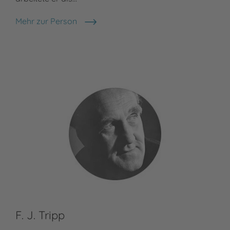
Meh
Mat
Mehr zur Person
Otfried Preußler
F. J. Tripp