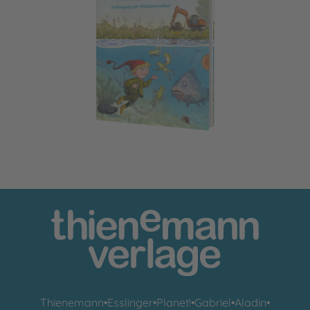
Der kleine Wassermann: Aufregung im Mühlenweiher
Thienemann
•
Esslinger
•
Planet!
•
Gabriel
•
Aladin
•