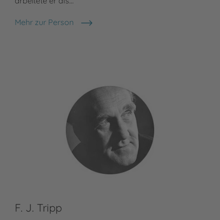
arbeitete er als…
Meh
Mat
Mehr zur Person
Otfried Preußler
F. J. Tripp