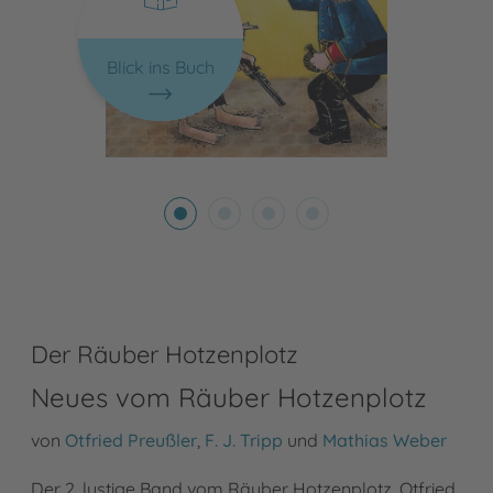
Blick ins Buch
Der Räuber Hotzenplotz
Neues vom Räuber Hotzenplotz
von
Otfried Preußler
,
F. J. Tripp
und
Mathias Weber
Der 2. lustige Band vom Räuber Hotzenplotz, Otfried