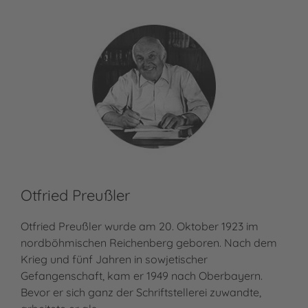
Otfried Preußler
Ma
Otfried Preußler wurde am 20. Oktober 1923 im
Mat
nordböhmischen Reichenberg geboren. Nach dem
Nec
Krieg und fünf Jahren in sowjetischer
zun
Gefangenschaft, kam er 1949 nach Oberbayern.
leb
Bevor er sich ganz der Schriftstellerei zuwandte,
Töc