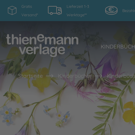
Gratis
Lieferzeit 1-3
Bezahl
Versand*
Werktage**
KINDERBÜC
Startseite
Kinderbücher
Kinderbüch