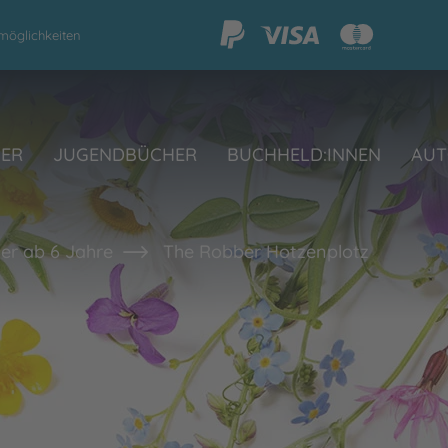
möglichkeiten
HER
JUGENDBÜCHER
BUCHHELD:INNEN
AUT
er ab 6 Jahre
The Robber Hotzenplotz