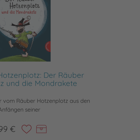
Hotzenplotz: Der Räuber
Der
tz und die Mondrakete
Der 3. l
r vom Räuber Hotzenplotz aus den
Anfängen seiner
99 €