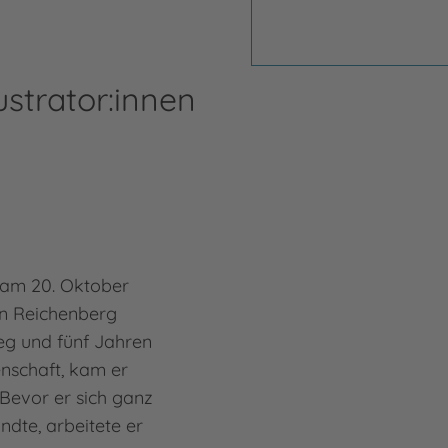
ustrator:innen
Ant
 am 20. Oktober
Mehr
Anth
n Reichenberg
eg und fünf Jahren
enschaft, kam er
Bevor er sich ganz
andte, arbeitete er