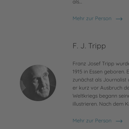
als…
Mehr zur Person
Otfried Preußler
F. J. Tripp
Franz Josef Tripp wur
1915 in Essen geboren. E
zunächst als Journalist u
er kurz vor Ausbruch d
Weltkriegs begann seine
illustrieren. Nach dem K
Mehr zur Person
F. J. Tripp