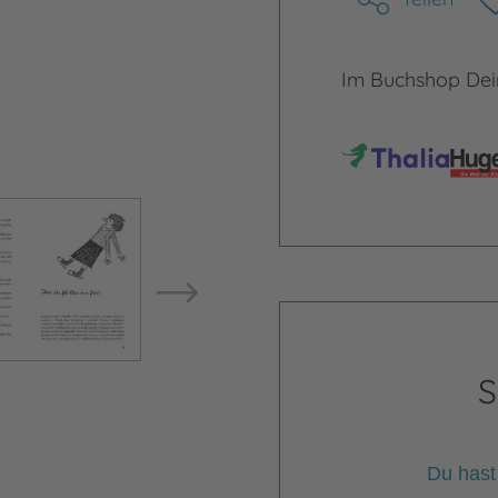
Im Buchshop Dein
Bild vergrößern
Bild ve
S
Du hast