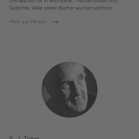
und Bücher für Erwachsene, Theaterstücke und
leb
Gedichte. Viele seiner Bücher wurden verfilmt…
Töc
Mehr zur Person
Meh
Michael Ende
Mat
F. J. Tripp