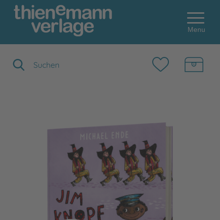
Menu
Suchbegriff eingeben