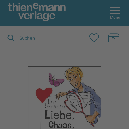
Menu
Suchbegriff eingeben