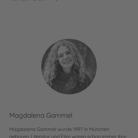
Asuka Lionera
Reg
Magdalena Gammel
Ki
Magdalena Gammel wurde 1997 in München
Kir
geboren. Literatur und Film waren schon immer ihre
auf