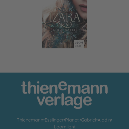
Izara 2: Stille Wasser
Thienemann
•
Esslinger
•
Planet!
•
Gabriel
•
Aladin
•
Loomlight