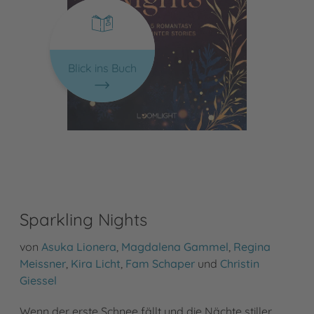
Blick ins Buch
Sparkling Nights
von
Asuka Lionera
,
Magdalena Gammel
,
Regina
Meissner
,
Kira Licht
,
Fam Schaper
und
Christin
Giessel
Wenn der erste Schnee fällt und die Nächte stiller