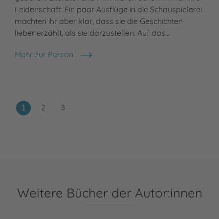
Leidenschaft. Ein paar Ausflüge in die Schauspielerei
int
machten ihr aber klar, dass sie die Geschichten
mac
lieber erzählt, als sie darzustellen. Auf das…
Bio
sch
Mehr zur Person
Magdalena Gammel
Meh
Kir
Weitere Bücher der Autor:innen