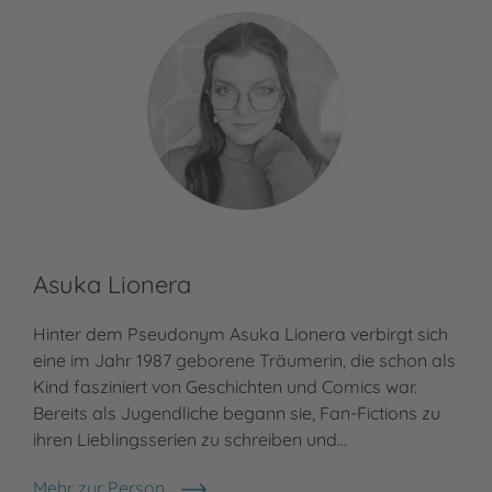
Asuka Lionera
Re
Hinter dem Pseudonym Asuka Lionera verbirgt sich
Reg
eine im Jahr 1987 geborene Träumerin, die schon als
Hes
Kind fasziniert von Geschichten und Comics war.
ent
Bereits als Jugendliche begann sie, Fan-Fictions zu
ver
ihren Lieblingsserien zu schreiben und…
Reg
Mehr zur Person
Meh