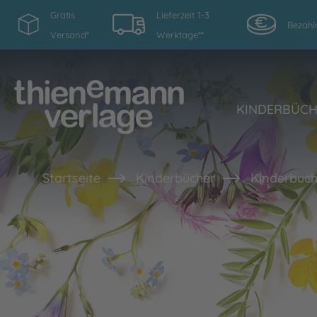
Gratis
Lieferzeit 1-3
Bezahl
Versand*
Werktage**
KINDERBÜC
Startseite
Kinderbücher
Kinderbuch