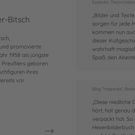
Eselsohr, Tanja Lindau
„Bilder und Text
r-Bitsch
sorgen für jede 
kommen nun auch 
tsch,
dieser Kultgeschi
n und promovierte
wahrhaft magisc
ahr 1958 als jüngste
Spaß, den Abente
d Preußlers geboren
uchfiguren ihres
ereits vor
Blog "hoppsala", Bar
„Diese niedliche 
h
hört, hat genau d
verpackt hat. So
Hexenbilderbuch s