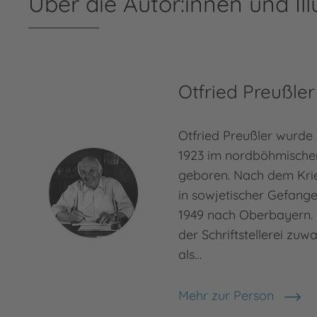
Über die Autor:innen und Ill
Otfried Preußler
Otfried Preußler wurde
1923 im nordböhmische
geboren. Nach dem Kri
in sowjetischer Gefang
1949 nach Oberbayern. 
der Schriftstellerei zuw
als…
Mehr zur Person
Otfried Preußler