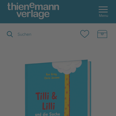
Menu
Suchbegriff eingeben