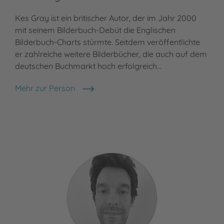
Kes Gray ist ein britischer Autor, der im Jahr 2000
Mar
mit seinem Bilderbuch-Debüt die Englischen
(Ös
Bilderbuch-Charts stürmte. Seitdem veröffentlichte
Übe
er zahlreiche weitere Bilderbücher, die auch auf dem
Buc
deutschen Buchmarkt hoch erfolgreich…
Mün
Mehr zur Person
Meh
Kes Gray
Mar