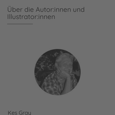
Über die Autor:innen und
Illustrator:innen
Kes Gray
Ma