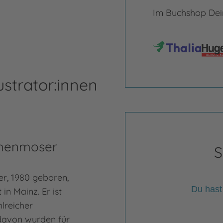
Im Buchshop Dein
ustrator:innen
chenmoser
S
r, 1980 geboren,
Du hast
in Mainz. Er ist
hlreicher
davon wurden für