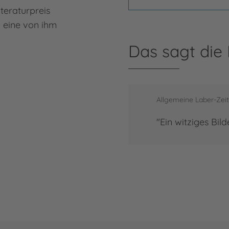
teraturpreis
n eine von ihm
Das sagt die
er
Allgemeine Laber-Zei
"Ein witziges Bil