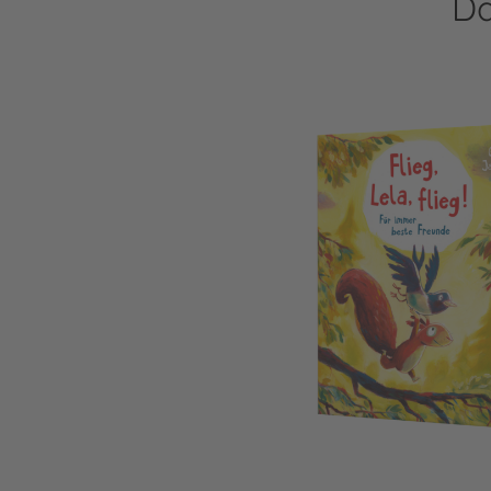
Da
Pino und Lela: Flieg, Lela, flieg!