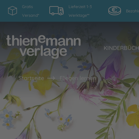
Gratis
Lieferzeit 1-3
Bezahl
Versand*
Werktage**
KINDERBÜC
Startseite
Fliegen lernen