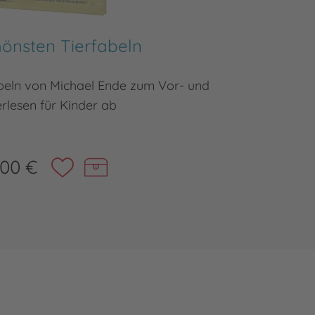
hönsten Tierfabeln
H
abeln von Michael Ende zum Vor- und
Ein He
rlesen für Kinder ab
,00 €