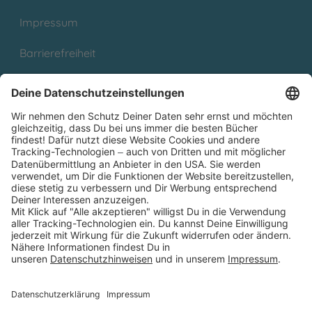
Impressum
Barrierefreiheit
Cookies
Partnerprogramm (Affiliate)
Folge uns auf
* Versandkostenfrei ab 9,00 € Bestellwert innerhalb
Deutschlands
** Lieferzeit 1-3 Werktage innerhalb Deutschlands
Thienemann-Esslinger Verlag GmbH, Blumenstraße 36, D-70182
Stuttgart