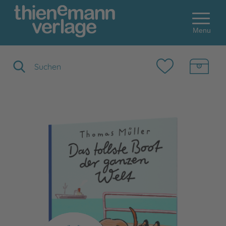
Menu
Suchbegriff eingeben