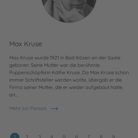
Max Kruse
Da
Max Kruse wurde 1921 in Bad Kösen an der Saale
Dan
geboren. Seine Mutter war die berühmte
Des
Puppenschöpferin Käthe Kruse. Da Max Kruse schon
meh
immer Schriftsteller werden wollte, übergab er die
Ill
Firma seiner Mutter, die er wieder aufgebaut hatte,
und
an…
Meh
Dan
Mehr zur Person
Max Kruse