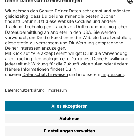
Partnerprogramm (Affiliate)
Folge uns auf
* Versandkostenfrei ab 9,00 € Bestellwert innerhalb
Deutschlands
** Lieferzeit 1-3 Werktage innerhalb Deutschlands
Thienemann-Esslinger Verlag GmbH, Blumenstraße 36, D-70182
Stuttgart
BESTELLUNG WIDERRUFEN