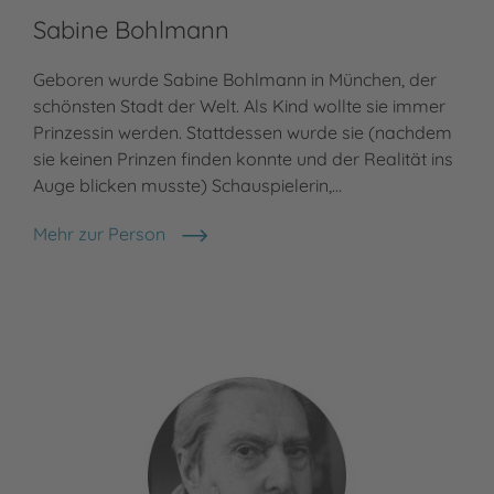
Sabine Bohlmann
Gü
Geboren wurde Sabine Bohlmann in München, der
Gün
schönsten Stadt der Welt. Als Kind wollte sie immer
Ill
Prinzessin werden. Stattdessen wurde sie (nachdem
heu
sie keinen Prinzen finden konnte und der Realität ins
erf
Auge blicken musste) Schauspielerin,…
Jah
Mehr zur Person
Meh
Sabine Bohlmann
Gün