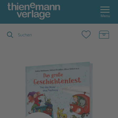
Menu
Suchbegriff eingeben