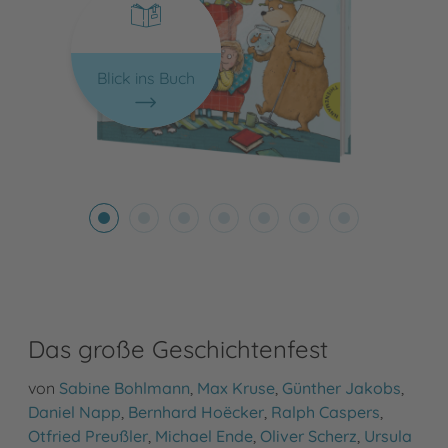
Blick ins Buch
Das große Geschichtenfest
von
Sabine Bohlmann
,
Max Kruse
,
Günther Jakobs
,
Daniel Napp
,
Bernhard Hoëcker
,
Ralph Caspers
,
Otfried Preußler
,
Michael Ende
,
Oliver Scherz
,
Ursula