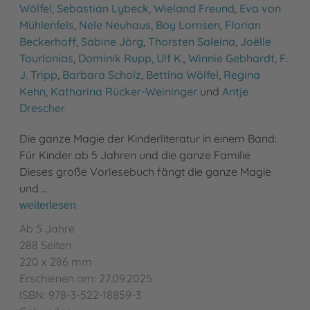
Wölfel
,
Sebastian Lybeck
,
Wieland Freund
,
Eva von
Mühlenfels
,
Nele Neuhaus
,
Boy Lornsen
,
Florian
Beckerhoff
,
Sabine Jörg
,
Thorsten Saleina
,
Joëlle
Tourlonias
,
Dominik Rupp
,
Ulf K.
,
Winnie Gebhardt
,
F.
J. Tripp
,
Barbara Scholz
,
Bettina Wölfel
,
Regina
Kehn
,
Katharina Rücker-Weininger
und
Antje
Drescher
Die ganze Magie der Kinderliteratur in einem Band:
Für Kinder ab 5 Jahren und die ganze Familie
Dieses große Vorlesebuch fängt die ganze Magie
und …
weiterlesen
Ab 5 Jahre
288 Seiten
220 x 286 mm
Erschienen am: 27.09.2025
ISBN: 978-3-522-18859-3